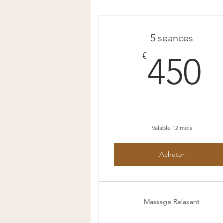
5 seances
4
€
450
Valable 12 mois
Acheter
Massage Relaxant