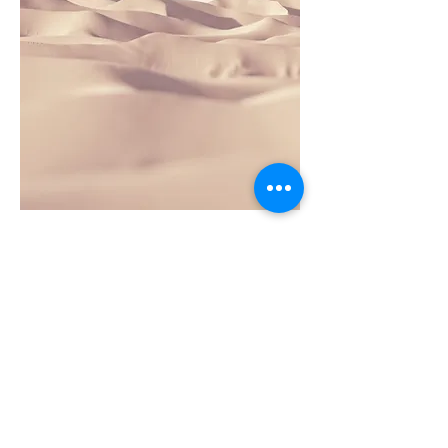
Paragraphe. Cliquez sur « Modifier
texte » ou double-cliquez sur la zone
de texte pour modifier son contenu et
ajouter les informations que vous
souhaitez partager.
Les personnes veulent en savoir plus
sur vous. N’hésitez pas à ajouter des